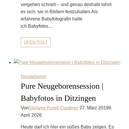
vergehen schnell – und genau deshalb lohnt
es sich, sie in Bildern festzuhalten.Als
erfahrene Babyfotografin halte
ich Babyfotos…
Babyfotos
OPEN POST
in
Vaihingen/Enz:
Halte
die
kostbaren
Neugeboren
Momente
mit
Pure Neugeborensession |
deinen
Geschwisterkindern
Babyfotos in Ditzingen
und
dem
Von
Stefanie Korell-Daubner
27. März 2019
8.
neuen
April 2026
Baby
fest!
Heute darf ich hier ein süßes Baby zeigen. Es