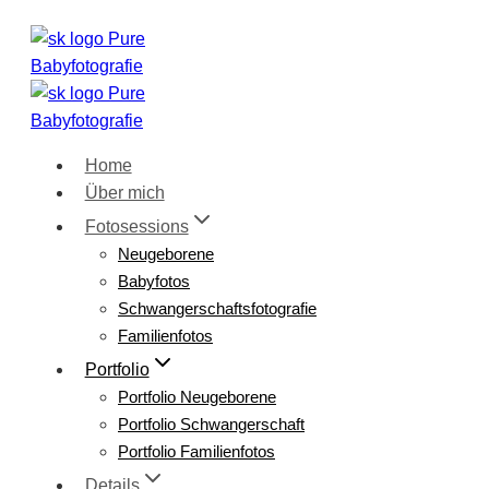
Zum
Inhalt
springen
Home
Über mich
Fotosessions
Neugeborene
Babyfotos
Schwangerschaftsfotografie
Familienfotos
Portfolio
Portfolio Neugeborene
Portfolio Schwangerschaft
Portfolio Familienfotos
Details