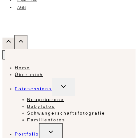
AGB
Home
Über mich
Untermenü
Fotosessions
umschalten
Neugeborene
Babyfotos
Schwangerschaftsfotografie
Familienfotos
Untermenü
Portfolio
umschalten