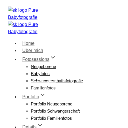
Zum
Inhalt
springen
Home
Über mich
Fotosessions
Neugeborene
Babyfotos
Schwangerschaftsfotografie
Familienfotos
Portfolio
Portfolio Neugeborene
Portfolio Schwangerschaft
Portfolio Familienfotos
Details